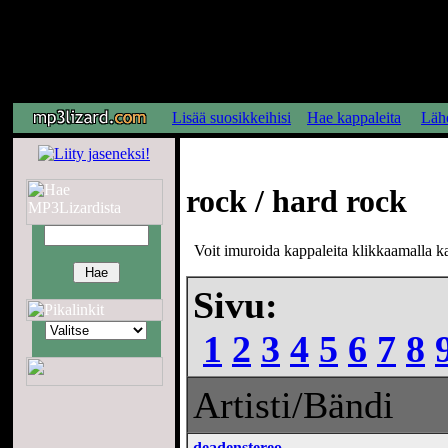
Lisää suosikkeihisi
Hae kappaleita
Lähe
rock / hard rock
Voit imuroida kappaleita klikkaamalla kap
Sivu:
1
2
3
4
5
6
7
8
Artisti/Bändi
deadenstereo