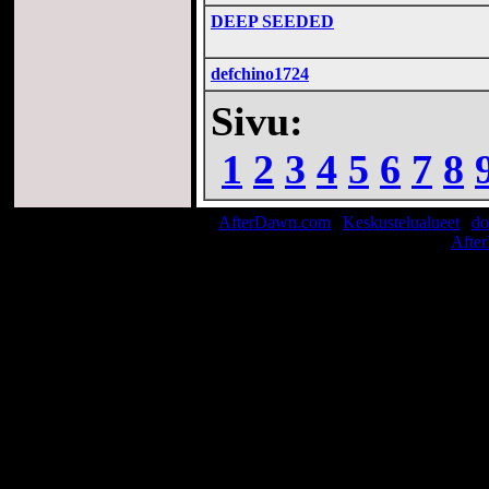
DEEP SEEDED
defchino1724
Sivu:
1
2
3
4
5
6
7
8
AfterDawn.com
|
Keskustelualueet
|
do
© 1999-2026
Afte