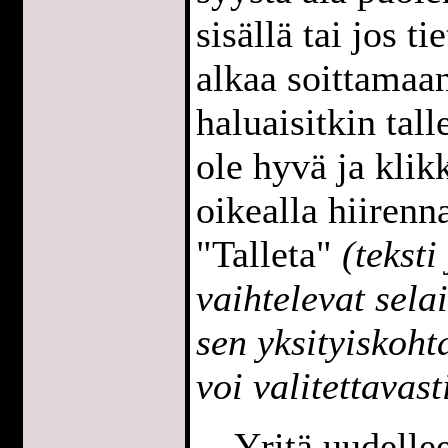
sisällä tai jos t
alkaa soittamaan
haluaisitkin tall
ole hyvä ja klik
oikealla hiirenna
"Talleta"
(teksti
vaihtelevat sela
sen yksityiskoh
voi valitettavast
Yritä uudell