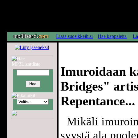
Lisää suosikkeihisi
Hae kappaleita
Lä
Imuroidaan k
Bridges" arti
Repentance...
Mikäli imuroint
syystä ala puol