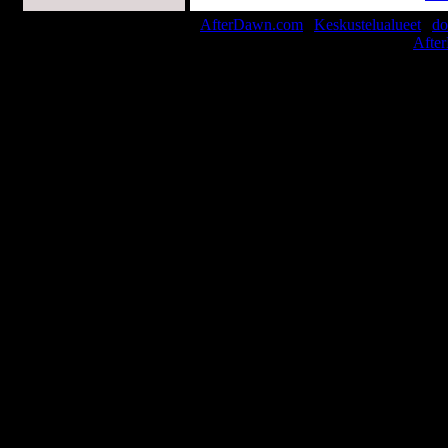
AfterDawn.com
|
Keskustelualueet
|
do
© 1999-2026
Afte