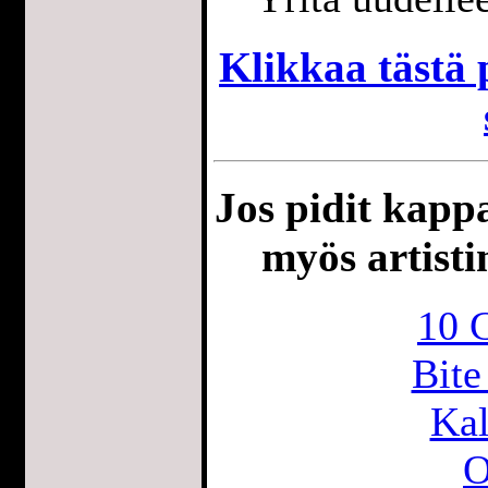
Klikkaa tästä p
Jos pidit kappa
myös artisti
10 
Bite
Kal
O