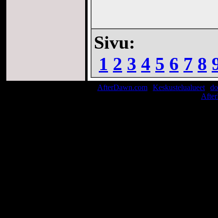
Sivu:
1
2
3
4
5
6
7
8
AfterDawn.com
|
Keskustelualueet
|
do
© 1999-2026
Afte