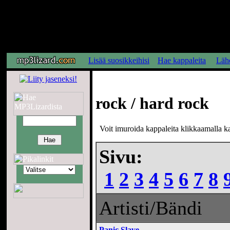
Lisää suosikkeihisi
Hae kappaleita
Lähe
rock / hard rock
Voit imuroida kappaleita klikkaamalla kap
Sivu:
1
2
3
4
5
6
7
8
Artisti/Bändi
Panic Slave