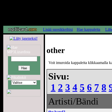
Lisää suosikkeihisi
Hae kappaleita
Lähe
other
Voit imuroida kappaleita klikkaamalla kap
Sivu:
1
2
3
4
5
6
7
8
Artisti/Bändi
the band?