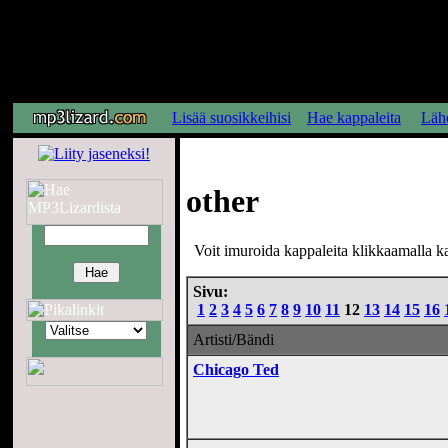
Lisää suosikkeihisi
Hae kappaleita
Lähe
other
Voit imuroida kappaleita klikkaamalla kap
Sivu:
1
2
3
4
5
6
7
8
9
10
11
12
13
14
15
16
Artisti/Bändi
Chicago Ted