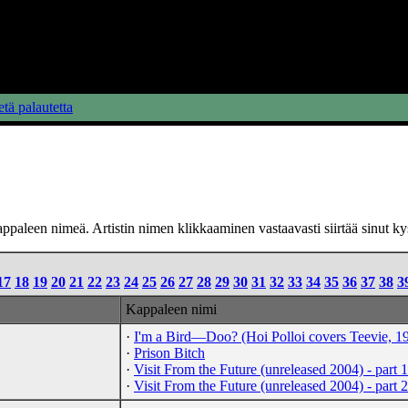
tä palautetta
paleen nimeä. Artistin nimen klikkaaminen vastaavasti siirtää sinut kys
17
18
19
20
21
22
23
24
25
26
27
28
29
30
31
32
33
34
35
36
37
38
3
Kappaleen nimi
·
I'm a Bird—Doo? (Hoi Polloi covers Teevie, 1
·
Prison Bitch
·
Visit From the Future (unreleased 2004) - part 1
·
Visit From the Future (unreleased 2004) - part 2