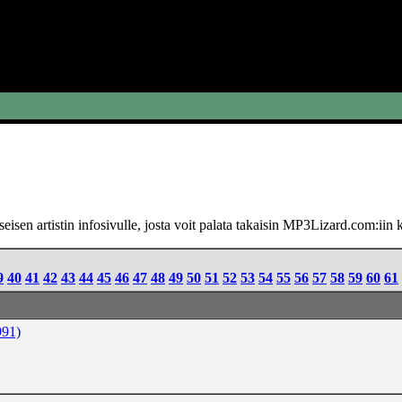
eisen artistin infosivulle, josta voit palata takaisin MP3Lizard.com:i
9
40
41
42
43
44
45
46
47
48
49
50
51
52
53
54
55
56
57
58
59
60
61
991)