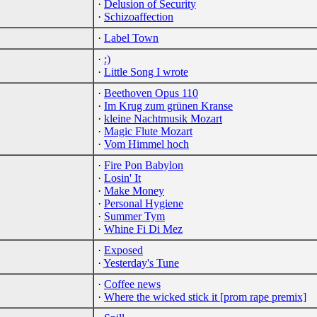
·
Delusion of Security
·
Schizoaffection
·
Label Town
·
:)
·
Little Song I wrote
·
Beethoven Opus 110
·
Im Krug zum grünen Kranse
·
kleine Nachtmusik Mozart
·
Magic Flute Mozart
·
Vom Himmel hoch
·
Fire Pon Babylon
·
Losin' It
·
Make Money
·
Personal Hygiene
·
Summer Tym
·
Whine Fi Di Mez
·
Exposed
·
Yesterday's Tune
·
Coffee news
·
Where the wicked stick it [prom rape premix]