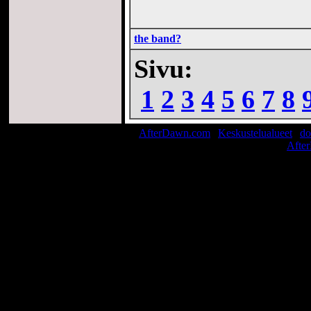
the band?
Sivu:
1
2
3
4
5
6
7
8
AfterDawn.com
|
Keskustelualueet
|
do
© 1999-2026
Afte