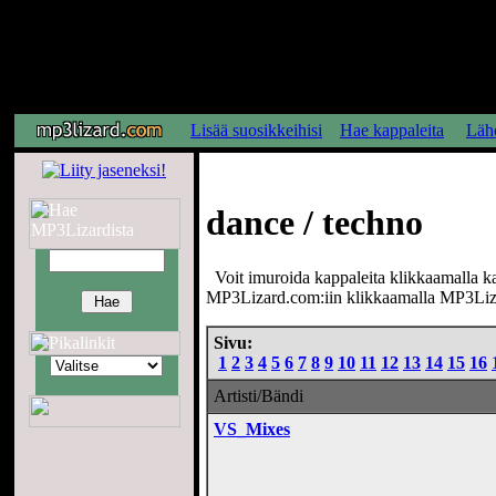
Lisää suosikkeihisi
Hae kappaleita
Lähe
dance / techno
Voit imuroida kappaleita klikkaamalla kapp
MP3Lizard.com:iin klikkaamalla MP3Liz
Sivu:
1
2
3
4
5
6
7
8
9
10
11
12
13
14
15
16
Artisti/Bändi
VS_Mixes