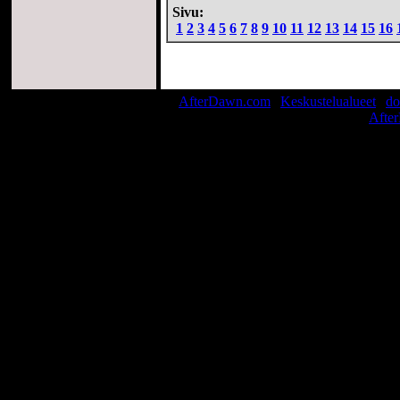
Sivu:
1
2
3
4
5
6
7
8
9
10
11
12
13
14
15
16
AfterDawn.com
|
Keskustelualueet
|
do
© 1999-2026
Afte