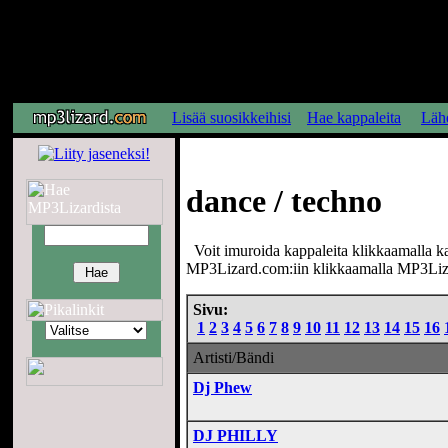
Lisää suosikkeihisi
Hae kappaleita
Lähe
dance / techno
Voit imuroida kappaleita klikkaamalla kapp
MP3Lizard.com:iin klikkaamalla MP3Liz
Sivu:
1
2
3
4
5
6
7
8
9
10
11
12
13
14
15
16
Artisti/Bändi
Dj Phew
DJ PHILLY