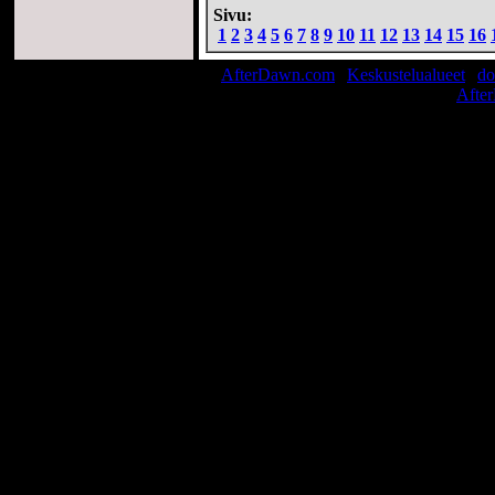
Sivu:
1
2
3
4
5
6
7
8
9
10
11
12
13
14
15
16
AfterDawn.com
|
Keskustelualueet
|
do
© 1999-2026
Afte