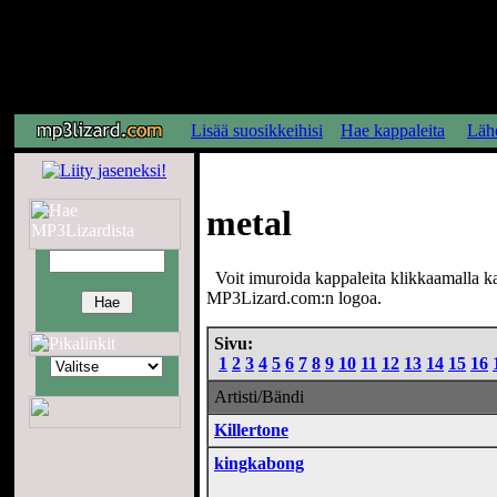
Lisää suosikkeihisi
Hae kappaleita
Lähe
metal
Voit imuroida kappaleita klikkaamalla kap
MP3Lizard.com:n logoa.
Sivu:
1
2
3
4
5
6
7
8
9
10
11
12
13
14
15
16
Artisti/Bändi
Killertone
kingkabong