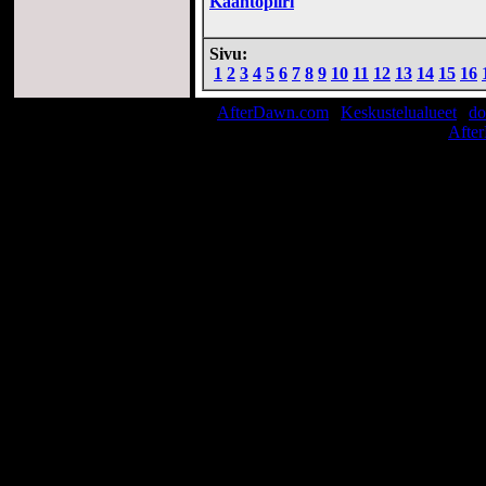
Kääntöpiiri
Sivu:
1
2
3
4
5
6
7
8
9
10
11
12
13
14
15
16
AfterDawn.com
|
Keskustelualueet
|
do
© 1999-2026
Afte