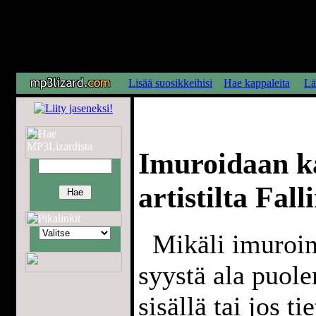
Lisää suosikkeihisi
Hae kappaleita
Lä
Imuroidaan k
artistilta Fall
Mikäli imuroint
syystä ala puol
sisällä tai jos t