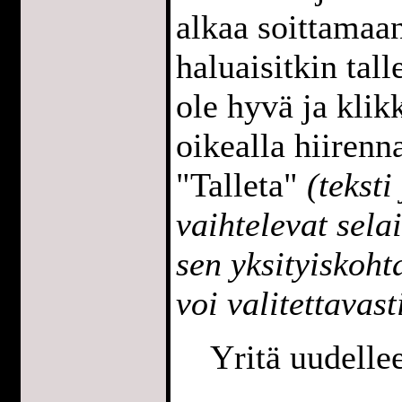
alkaa soittamaan
haluaisitkin tall
ole hyvä ja klik
oikealla hiirenna
"Talleta"
(teksti
vaihtelevat sela
sen yksityiskoh
voi valitettavast
Yritä uudell