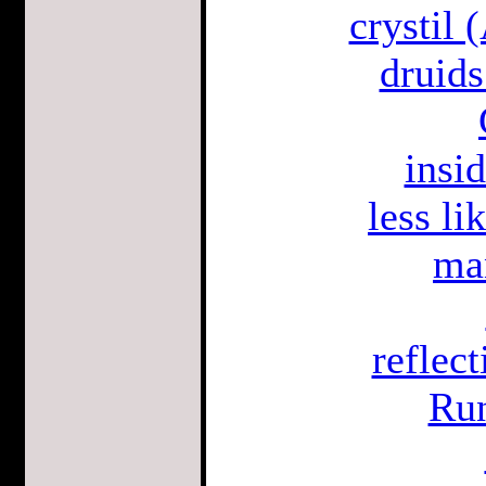
crystil 
druids
insi
less li
ma
reflect
Run