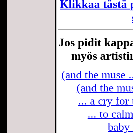
Klikkaa tästä p
Jos pidit kappa
myös artisti
(and the muse .
(and the mu
... a cry fo
... to cal
baby 