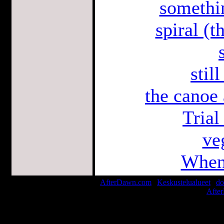
somethin
spiral (t
stil
the canoe 
Trial
ve
When 
AfterDawn.com
|
Keskustelualueet
|
do
© 1999-2026
Afte