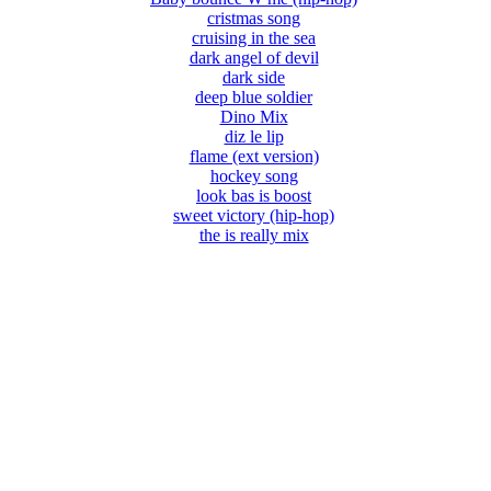
cristmas song
cruising in the sea
dark angel of devil
dark side
deep blue soldier
Dino Mix
diz le lip
flame (ext version)
hockey song
look bas is boost
sweet victory (hip-hop)
the is really mix