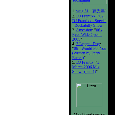
1.
wugi51
: "
夢光年
"
2.
DJ Frantixx
: "
02.
DJ Frantixx - Special
- Rockabilly Show
"
3.
Amession
: "
06 -
Eyes Wide Open -
2005
"
4.
3 Legged Dog
:
"
06 - Would For You
(Written by Perry
Farrell)
"
5.
DJ Frantix
: "
3.
March 2006 Mix
Shows (part 1)
"
MP3Lizard.com on