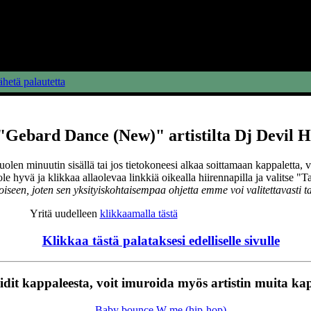
hetä palautetta
Gebard Dance (New)" artistilta Dj Devil H
uolen minuutin sisällä tai jos tietokoneesi alkaa soittamaan kappaletta, 
 ole hyvä ja klikkaa allaolevaa linkkiä oikealla hiirennapilla ja valitse "T
oiseen, joten sen yksityiskohtaisempaa ohjetta emme voi valitettavasti ta
Yritä uudelleen
klikkaamalla tästä
Klikkaa tästä palataksesi edelliselle sivulle
idit kappaleesta, voit imuroida myös artistin muita ka
Baby bounce W me (hip-hop)