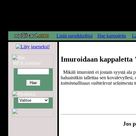
Lisää suosikkeihisi
Hae kappaleita
Lä
Imuroidaan kappaletta "
Mikäli imurointi ei jostain syystä ala p
haluaisitkin tallettaa sen kovalevyllesi,
toiminnallisuus vaihtelevat selaimesta t
Jos p