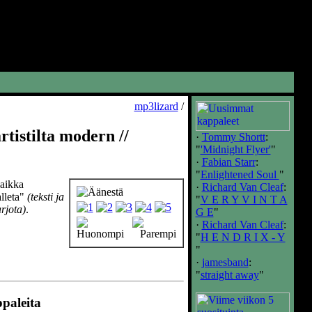
mp3lizard
/
tistilta modern //
·
Tommy Shortt
:
"
'Midnight Flyer'
"
·
Fabian Starr
:
"
Enlightened Soul
"
vaikka
·
Richard Van Cleaf
:
alleta"
(teksti ja
"
V E R Y V I N T A
rjota)
.
G E
"
·
Richard Van Cleaf
:
"
H E N D R I X - Y
"
·
jamesband
:
"
straight away
"
ppaleita