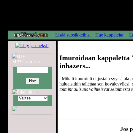
Lisää suosikkeihisi
Hae kappaleita
Lä
Imuroidaan kappaletta "
inhazers...
Mikäli imurointi ei jostain syystä ala p
haluaisitkin tallettaa sen kovalevyllesi,
toiminnallisuus vaihtelevat selaimesta t
Jos p