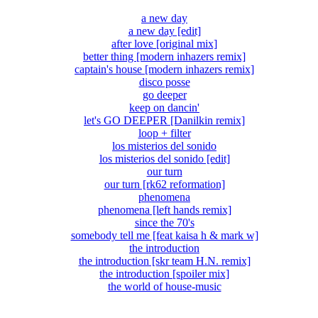
a new day
a new day [edit]
after love [original mix]
better thing [modern inhazers remix]
captain's house [modern inhazers remix]
disco posse
go deeper
keep on dancin'
let's GO DEEPER [Danilkin remix]
loop + filter
los misterios del sonido
los misterios del sonido [edit]
our turn
our turn [rk62 reformation]
phenomena
phenomena [left hands remix]
since the 70's
somebody tell me [feat kaisa h & mark w]
the introduction
the introduction [skr team H.N. remix]
the introduction [spoiler mix]
the world of house-music