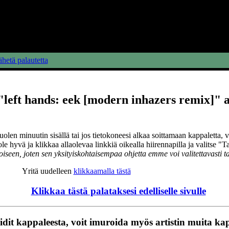
hetä palautetta
left hands: eek [modern inhazers remix]" ar
uolen minuutin sisällä tai jos tietokoneesi alkaa soittamaan kappaletta, 
 ole hyvä ja klikkaa allaolevaa linkkiä oikealla hiirennapilla ja valitse "T
oiseen, joten sen yksityiskohtaisempaa ohjetta emme voi valitettavasti ta
Yritä uudelleen
klikkaamalla tästä
Klikkaa tästä palataksesi edelliselle sivulle
idit kappaleesta, voit imuroida myös artistin muita ka