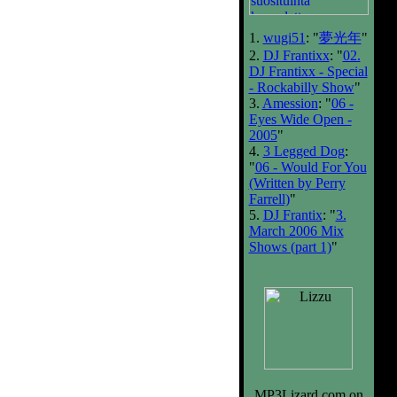
1.
wugi51
: "
夢光年
"
2.
DJ Frantixx
: "
02.
DJ Frantixx - Special
- Rockabilly Show
"
3.
Amession
: "
06 -
Eyes Wide Open -
2005
"
4.
3 Legged Dog
:
"
06 - Would For You
(Written by Perry
Farrell)
"
5.
DJ Frantix
: "
3.
March 2006 Mix
Shows (part 1)
"
MP3Lizard.com on