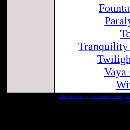
Founta
Paral
To
Tranquilit
Twiligh
Vaya 
Wi
AfterDawn.com
|
Keskustelualueet
|
do
© 1999-2026
Afte