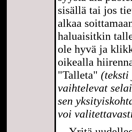
sisällä tai jos t
alkaa soittamaan
haluaisitkin tall
ole hyvä ja klik
oikealla hiirenna
"Talleta"
(teksti
vaihtelevat sela
sen yksityiskoh
voi valitettavast
Yritä uudell