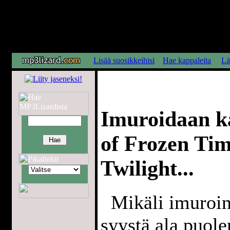
Lisää suosikkeihisi
Hae kappaleita
Lä
Imuroidaan k
of Frozen Time
Twilight...
Mikäli imuroint
syystä ala puol