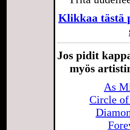
Klikkaa tästä p
Jos pidit kappa
myös artisti
As Mi
Circle o
Diamond
Fore