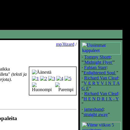
mp3lizard
/
·
Tommy Shortt
:
"
'Midnight Flyer'
"
·
Fabian Starr
:
vaikka
"
Enlightened Soul
"
alleta"
(teksti ja
·
Richard Van Cleaf
:
rjota)
.
"
V E R Y V I N T A
G E
"
·
Richard Van Cleaf
:
"
H E N D R I X - Y
"
·
jamesband
:
"
straight away
"
ppaleita