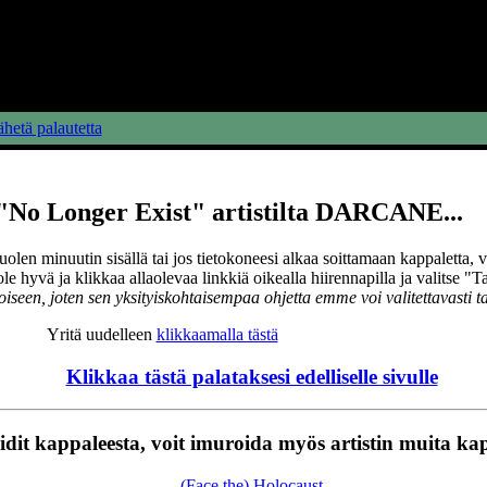
hetä palautetta
"No Longer Exist" artistilta DARCANE...
uolen minuutin sisällä tai jos tietokoneesi alkaa soittamaan kappaletta, 
 ole hyvä ja klikkaa allaolevaa linkkiä oikealla hiirennapilla ja valitse "T
oiseen, joten sen yksityiskohtaisempaa ohjetta emme voi valitettavasti ta
Yritä uudelleen
klikkaamalla tästä
Klikkaa tästä palataksesi edelliselle sivulle
idit kappaleesta, voit imuroida myös artistin muita ka
(Face the) Holocaust