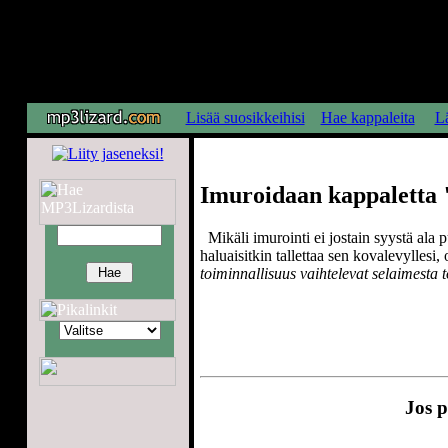
Lisää suosikkeihisi
Hae kappaleita
Lä
Imuroidaan kappaletta 
Mikäli imurointi ei jostain syystä ala p
haluaisitkin tallettaa sen kovalevyllesi,
toiminnallisuus vaihtelevat selaimesta t
Jos p