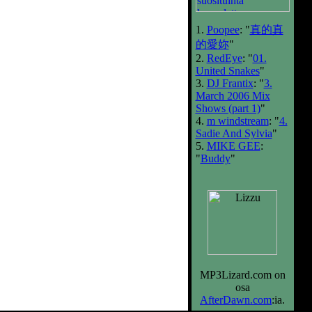
1.
Poopee
: "
真的真
的愛妳
"
2.
RedEye
: "
01.
United Snakes
"
3.
DJ Frantix
: "
3.
March 2006 Mix
Shows (part 1)
"
4.
m windstream
: "
4.
Sadie And Sylvia
"
5.
MIKE GEE
:
"
Buddy
"
MP3Lizard.com on
osa
AfterDawn.com
:ia
.