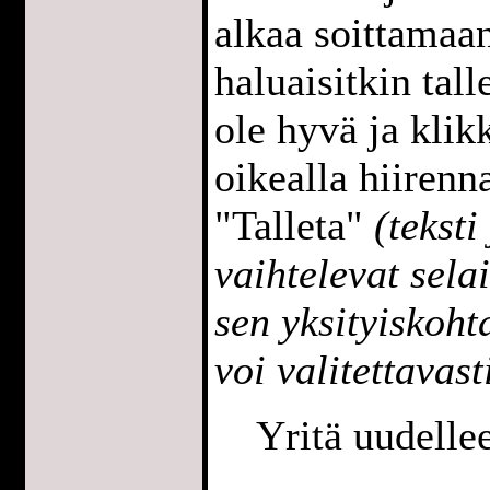
alkaa soittamaan
haluaisitkin tall
ole hyvä ja klik
oikealla hiirenna
"Talleta"
(teksti
vaihtelevat sela
sen yksityiskoh
voi valitettavast
Yritä uudell