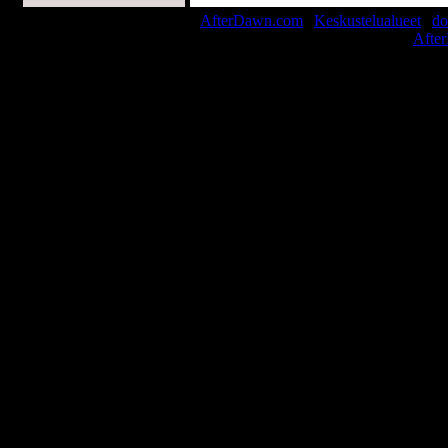
AfterDawn.com
|
Keskustelualueet
|
do
© 1999-2026
Afte