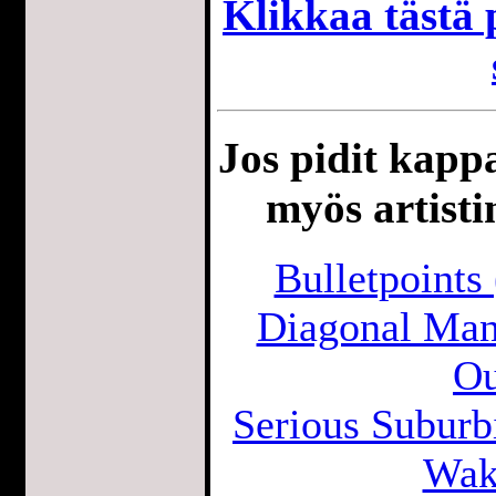
Klikkaa tästä p
Jos pidit kappa
myös artisti
Bulletpoints
Diagonal Man
Ou
Serious Suburb
Wak