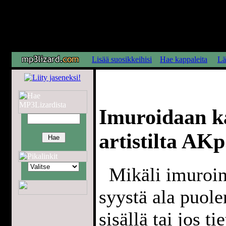
Lisää suosikkeihisi
Hae kappaleita
Lä
Imuroidaan ka
artistilta AKp.
Mikäli imuroint
syystä ala puol
sisällä tai jos t