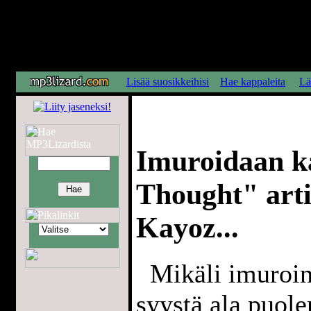
Lisää suosikkeihisi
Hae kappaleita
Lä
Imuroidaan k
Thought" arti
Kayoz...
Mikäli imuroint
syystä ala puol