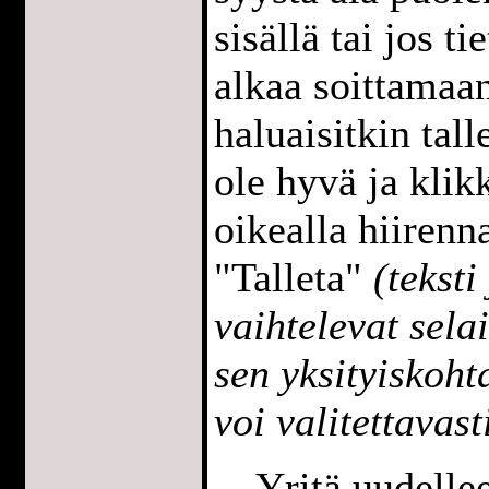
sisällä tai jos t
alkaa soittamaan
haluaisitkin tall
ole hyvä ja klik
oikealla hiirenna
"Talleta"
(teksti
vaihtelevat sela
sen yksityiskoh
voi valitettavast
Yritä uudell