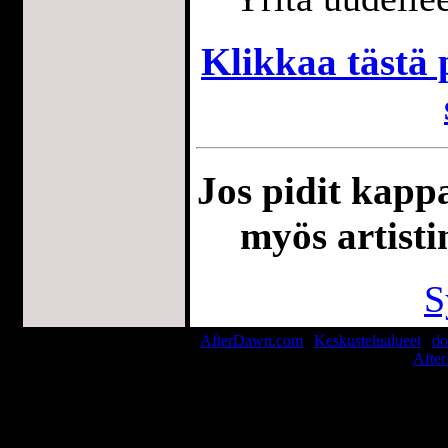
Klikkaa tästä p
Jos pidit kappa
myös artisti
S
AfterDawn.com
|
Keskustelualueet
|
do
© 1999-2026
Afte