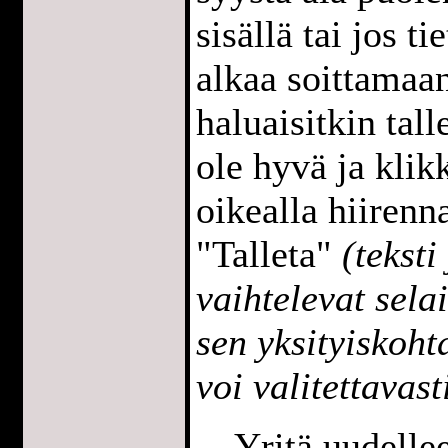
sisällä tai jos t
alkaa soittamaan
haluaisitkin tall
ole hyvä ja klik
oikealla hiirenna
"Talleta"
(teksti
vaihtelevat sela
sen yksityiskoh
voi valitettavast
Yritä uudell