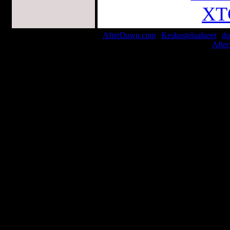
XT
AfterDawn.com
|
Keskustelualueet
|
do
© 1999-2026
Afte