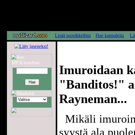
Lisää suosikkeihisi
Hae kappaleita
Lä
Imuroidaan k
"Banditos!" ar
Rayneman...
Mikäli imuroint
syystä ala puol