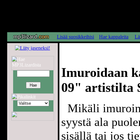
Lisää suosikkeihisi
Hae kappaleita
Lä
Imuroidaan ka
09" artistilta
Mikäli imuroint
syystä ala puol
sisällä tai jos t