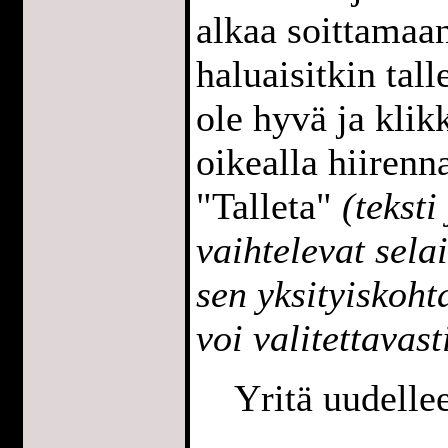
alkaa soittamaan
haluaisitkin tall
ole hyvä ja klik
oikealla hiirenna
"Talleta"
(teksti
vaihtelevat sela
sen yksityiskoh
voi valitettavast
Yritä uudell