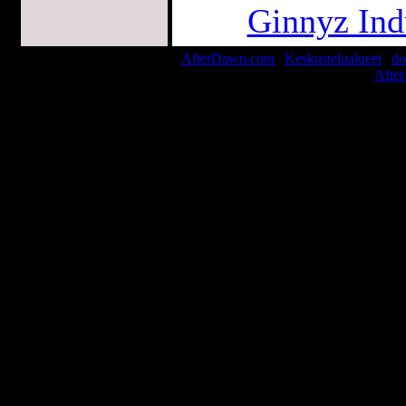
Ginnyz Ind
AfterDawn.com
|
Keskustelualueet
|
do
© 1999-2026
Afte