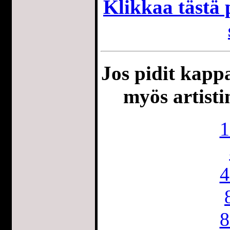
Klikkaa tästä p
Jos pidit kappa
myös artisti
1
4
8