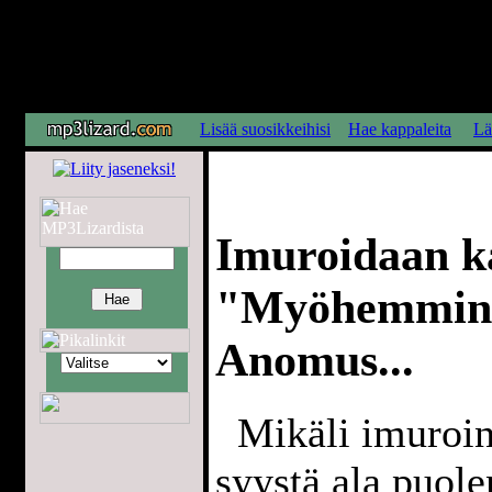
Lisää suosikkeihisi
Hae kappaleita
Lä
Imuroidaan k
"Myöhemmin sy
Anomus...
Mikäli imuroint
syystä ala puol