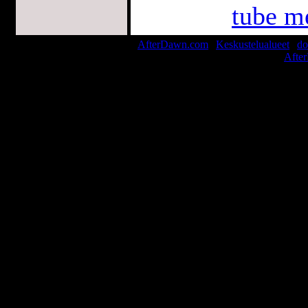
tube m
AfterDawn.com
|
Keskustelualueet
|
do
© 1999-2026
Afte