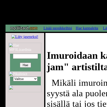
Lisää suosikkeihisi
Hae kappaleita
Lä
Imuroidaan k
jam" artistilta
Mikäli imuroint
syystä ala puol
sisällä tai jos t