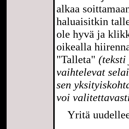
alkaa soittamaan
haluaisitkin tall
ole hyvä ja klik
oikealla hiirenna
"Talleta"
(teksti
vaihtelevat sela
sen yksityiskoh
voi valitettavast
Yritä uudell