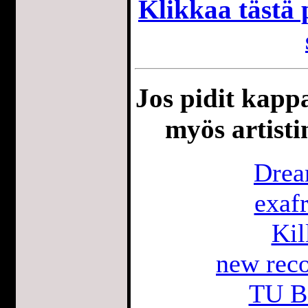
Klikkaa tästä p
Jos pidit kappa
myös artisti
Drea
exaf
Kil
new reco
TU B