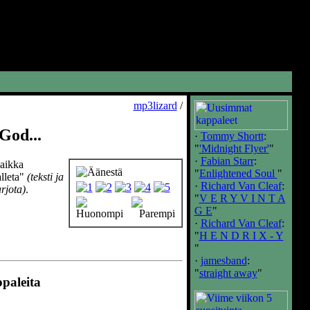
mp3lizard
/
God...
·
Tommy Shortt
:
"
'Midnight Flyer'
"
·
Fabian Starr
:
vaikka
"
Enlightened Soul
"
alleta"
(teksti ja
·
Richard Van Cleaf
:
rjota)
.
"
V E R Y V I N T A
G E
"
·
Richard Van Cleaf
:
"
H E N D R I X - Y
"
·
jamesband
:
"
straight away
"
ppaleita