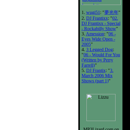
1.
wugi51
: "
夢光年
"
2.
DJ Frantixx
: "
02.
DJ Frantixx - Special
- Rockabilly Show
"
3.
Amession
: "
06 -
Eyes Wide Open -
2005
"
4.
3 Legged Dog
:
"
06 - Would For You
(Written by Perry
Farrell)
"
5.
DJ Frantix
: "
3.
March 2006 Mix
Shows (part 1)
"
MP3Lizard.com on