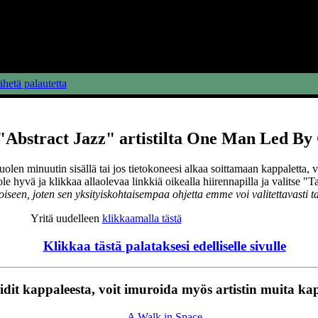
hetä palautetta
Abstract Jazz" artistilta One Man Led By 
uolen minuutin sisällä tai jos tietokoneesi alkaa soittamaan kappaletta, 
 ole hyvä ja klikkaa allaolevaa linkkiä oikealla hiirennapilla ja valitse "T
oiseen, joten sen yksityiskohtaisempaa ohjetta emme voi valitettavasti ta
Yritä uudelleen
klikkaamalla tästä
Klikkaa tästä palataksesi edelliselle sivulle
idit kappaleesta, voit imuroida myös artistin muita ka
A Walk in Space