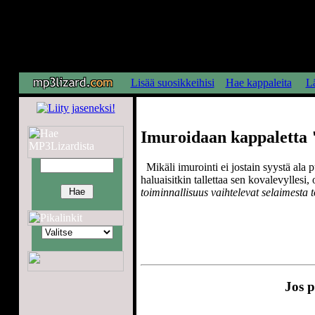
Lisää suosikkeihisi
Hae kappaleita
Lä
Imuroidaan kappaletta "
Mikäli imurointi ei jostain syystä ala p
haluaisitkin tallettaa sen kovalevyllesi,
toiminnallisuus vaihtelevat selaimesta t
Jos p