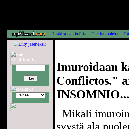
Lisää suosikkeihisi
Hae kappaleita
Lä
Imuroidaan k
Conflictos." ar
INSOMNIO..
Mikäli imuroint
syystä ala puol