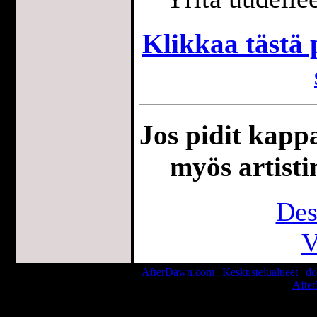
Klikkaa tästä p
Jos pidit kappa
myös artisti
Des
V
AfterDawn.com
|
Keskustelualueet
|
do
© 1999-2026
Afte