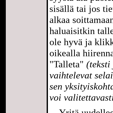
sisällä tai jos t
alkaa soittamaan
haluaisitkin tall
ole hyvä ja klik
oikealla hiirenna
"Talleta"
(teksti
vaihtelevat sela
sen yksityiskoh
voi valitettavast
Yritä uudell